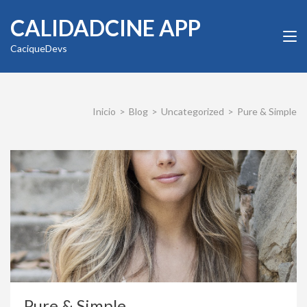
Saltar
CALIDADCINE APP
al
contenido
CaciqueDevs
(presiona
la
tecla
Intro)
Inicio
>
Blog
>
Uncategorized
>
Pure & Simple
Pure & Simple